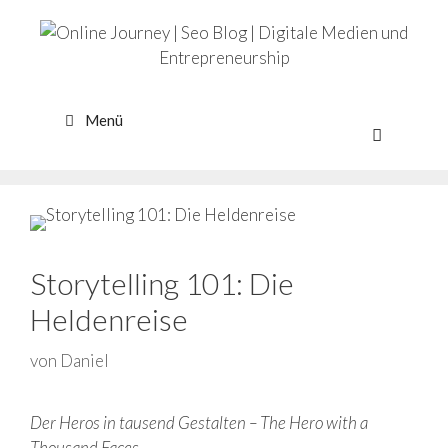
Zum
Inhalt
springen
Menü
Storytelling 101: Die
Heldenreise
von
Daniel
Der Heros in tausend Gestalten – The Hero with a
Thousand Faces