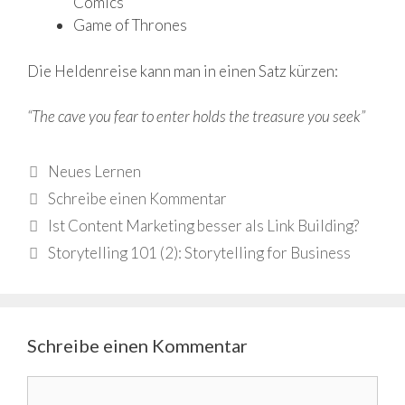
Comics
Game of Thrones
Die Heldenreise kann man in einen Satz kürzen:
“The cave you fear to enter holds the treasure you seek”
Kategorien
Neues Lernen
Schreibe einen Kommentar
Ist Content Marketing besser als Link Building?
Storytelling 101 (2): Storytelling for Business
Schreibe einen Kommentar
Kommentar