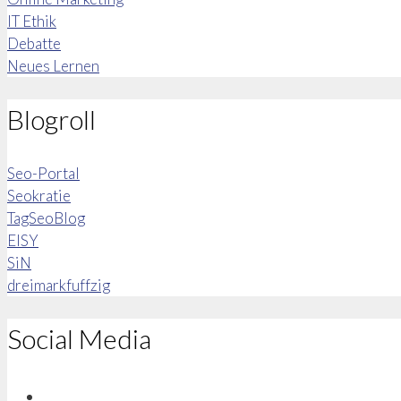
IT Ethik
Debatte
Neues Lernen
Blogroll
Seo-Portal
Seokratie
TagSeoBlog
EISY
SiN
dreimarkfuffzig
Social Media