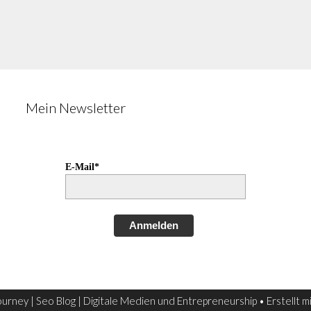
Mein Newsletter
E-Mail*
Anmelden
urney | Seo Blog | Digitale Medien und Entrepreneurship
• Erstellt m