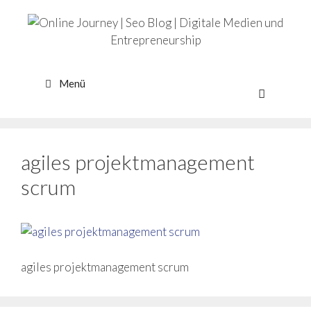
Zum
Inhalt
springen
Menü
agiles projektmanagement
scrum
agiles projektmanagement scrum